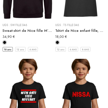
Sweat-Shirt à capuche
Sweat Shirt
Tee-shirt
UGS :
SW FILLE 046
UGS :
TS FILLE 046
Sweat-shirt de Nice fille M’EN BATI SIEÙ NISSARDA
Tshirt de Nice enfant fille, M’EN BATI SIEÙ NISSARDA
34,90
€
18,00
€
10 ans
12 ans
6 ANS
12 ans
6 ANS
8 ANS