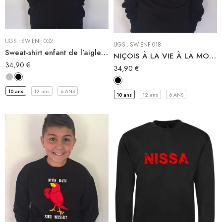
Sweat-Shirt à capuche
Sweat-Shirt à capuche
Sweat Shirt
Sweat Shirt
UGS :
SW ENF 032
UGS :
SW ENF 018
Sweat-shirt enfant de l’aigle MEFI SIEÙ NISSART
NIÇOIS À LA VIE À LA MORT sweat-shirt niçois enfant
34,90
€
34,90
€
10 ans
12 ans
6 ANS
10 ans
12 ans
6 ANS