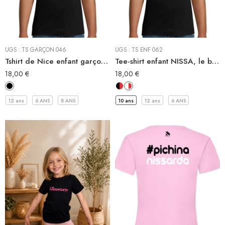
Tee-shirt
Tee-shirt
UGS :
TS GARÇON 046
UGS :
TS ENF 062
Tshirt de Nice enfant garçon, M’EN BATI SIEÙ NISSART
Tee-shirt enfant NISSA, le basique de l’identité niçoise
18,00
€
18,00
€
12 ans
6 ANS
8 ANS
10 ans
12 ans
6 ANS