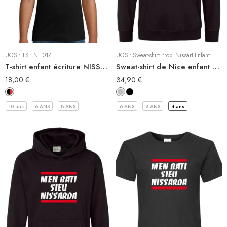
Sweat-Shirt à capuche
Tee-shirt
Sweat Shirt
UGS :
TS ENF 017
UGS :
Sweat-shirt Propi Nissart Enfant
T-shirt enfant écriture NISSA NASA
Sweat-shirt de Nice enfant PROPI NISSART
18,00
€
34,90
€
10 ans
6 ANS
8 ANS
6 ANS
8 ANS
4 ans