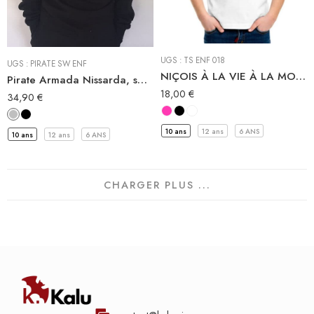
Sweat-Shirt à capuche
Tee-shirt
Sweat Shirt
UGS :
TS ENF 018
UGS :
PIRATE SW ENF
NIÇOIS À LA VIE À LA MORT tee-shirt niçois enfant
Pirate Armada Nissarda, sweat-shirt enfant pirate niçois
18,00
€
34,90
€
10 ans
12 ans
6 ANS
10 ans
12 ans
6 ANS
CHARGER PLUS ...