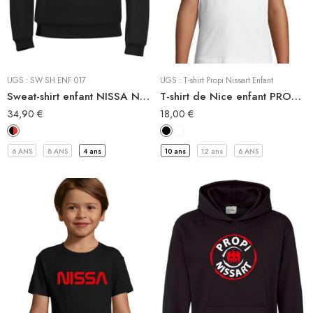
Sweat-Shirt à capuche
Sweat Shirt
Tee-shirt
UGS :
SW SH ENF 017
UGS :
T-shirt Propi Nissart Enfant
Sweat-shirt enfant NISSA NASA
T-shirt de Nice enfant PROPI NISSART
34,90
€
18,00
€
6 ANS
8 ANS
4 ans
10 ans
12 ans
6 ANS