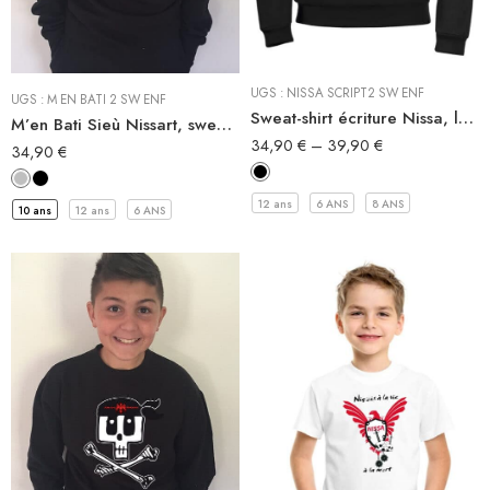
Sweat-Shirt à capuche
Sweat-Shirt à capuche
Sweat Shirt
Sweat Shirt
UGS :
NISSA SCRIPT2 SW ENF
UGS :
M EN BATI 2 SW ENF
Sweat-shirt écriture Nissa, le basique de l’identité niçoise
M’en Bati Sieù Nissart, sweat-shirt de Nice enfant
34,90
€
–
39,90
€
34,90
€
12 ans
6 ANS
8 ANS
10 ans
12 ans
6 ANS