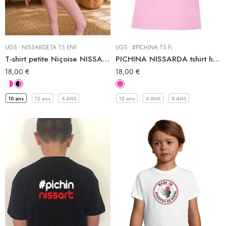
Tee-shirt
UGS :
NISSARDETA TS ENF
UGS :
#PICHINA TS Fi
T-shirt petite Niçoise NISSARDETA
PICHINA NISSARDA tshirt hashtag fille niçoise
18,00
€
18,00
€
10 ans
12 ans
6 ANS
12 ans
6 ANS
8 ANS