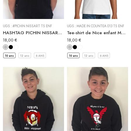
Tee-shirt
Tee-shirt
UGS :
#PICHIN NISSART TS ENF
UGS :
MADE IN COUNTEA 013 TS ENF
HASHTAG PICHIN NISSART , le tshirt de Nice pour les garçons
Tee-shirt de Nice enfant MADE IN COUNTEA DE NISSA
18,00
€
18,00
€
10 ans
12 ans
6 ANS
10 ans
12 ans
6 ANS