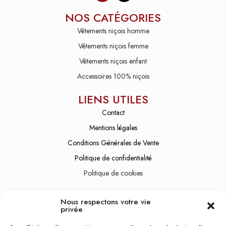
NOS CATÉGORIES
Vêtements niçois homme
Vêtements niçois femme
Vêtements niçois enfant
Accessoires 100% niçois
LIENS UTILES
Contact
Mentions légales
Conditions Générales de Vente
Politique de confidentialité
Politique de cookies
SERVICE CLIENT
Nous respectons votre vie
Lundi - Vendredi
08:30 - 19:00
privée
Samedi
10:00 - 21:00