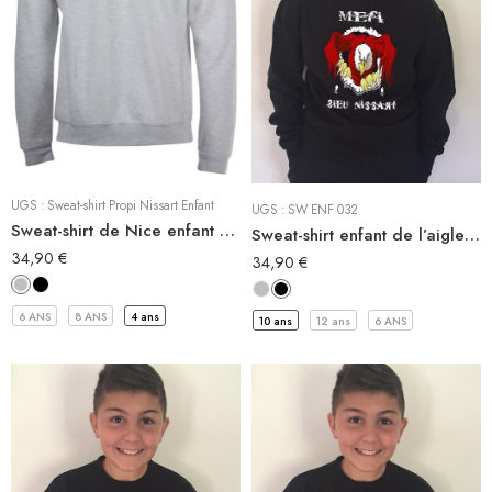
Sweat-Shirt à capuche
Sweat-Shirt à capuche
Sweat Shirt
Sweat Shirt
UGS :
Sweat-shirt Propi Nissart Enfant
UGS :
SW ENF 032
Sweat-shirt de Nice enfant PROPI NISSART
Sweat-shirt enfant de l’aigle MEFI SIEÙ NISSART
34,90
€
34,90
€
6 ANS
8 ANS
4 ans
10 ans
12 ans
6 ANS