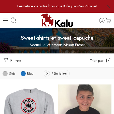
Fermeture de votre boutique Kalu jusqu'au 24 août
Sweat-shirts et sweat capuche
Accueil
Vêtements Nissart Enfant
Filtres
Trier par
Gris
Bleu
Réinitialiser