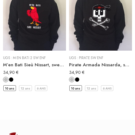
Sweat-Shirt à capuche
Sweat-Shirt à capuche
Sweat Shirt
Sweat Shirt
UGS :
M EN BATI 2 SW ENF
UGS :
PIRATE SW ENF
M’en Bati Sieù Nissart, sweat-shirt de Nice enfant
Pirate Armada Nissarda, sweat-shirt enfant pirate niçois
34,90
€
34,90
€
10 ans
12 ans
6 ANS
10 ans
12 ans
6 ANS