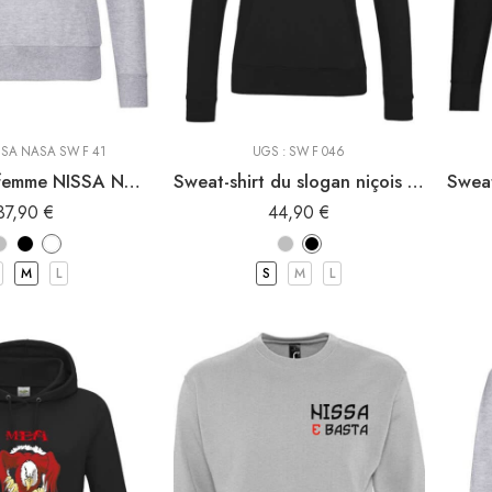
capuche
Sweat-Shirt à capuche
Sweat
rt
Sweat Shirt
SSA NASA SW F 41
UGS :
SW F 046
Sweat-shirt femme NISSA NASA
Sweat-shirt du slogan niçois M’EN BATI SIEU NISSARDA
37,90
€
44,90
€
M
L
S
M
L