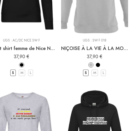
-Shirt à capuche
Sweat-Shirt à capuche
Sweat Shirt
Sweat Shirt
UGS :
AC/DC NICE SW F
UGS :
SW F 018
Sweat shirt femme de Nice NI/CE
NIÇOISE À LA VIE À LA MORT, sweat-shirt pour Niçoise
37,90
€
37,90
€
S
M
L
S
M
L