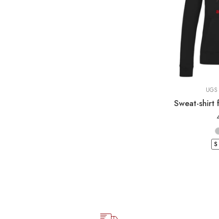
Sweat-Shirt à 
Sweat Shi
UGS 
S