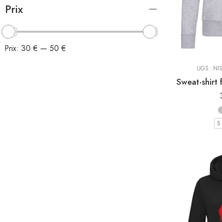
Sweat-Shirt à 
Prix
Sweat Shi
Prix:
30 €
—
50 €
UGS :
NI
S