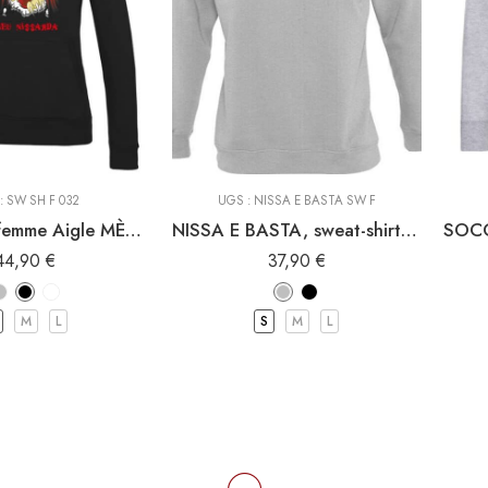
capuche
Sweat-Shirt à capuche
Sweat
rt
Sweat Shirt
:
SW SH F 032
UGS :
NISSA E BASTA SW F
Sweat-shirt femme Aigle MÈFI SIEU NISSARDA
NISSA E BASTA, sweat-shirt supportrice de Nice
44,90
€
37,90
€
M
L
S
M
L