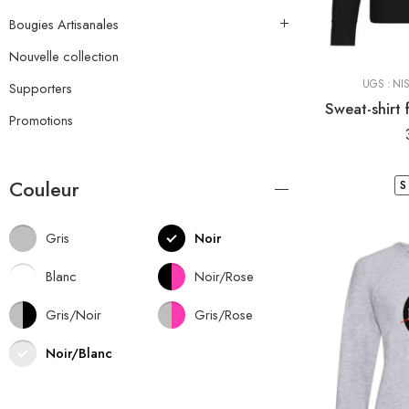
Bougies Artisanales
Nouvelle collection
UGS :
NI
Supporters
Promotions
Couleur
S
Gris
Noir
Blanc
Noir/Rose
Gris/Noir
Gris/Rose
Noir/Blanc