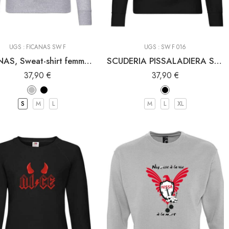
UGS :
FICANAS SW F
UGS :
SW F 016
FICANAS, Sweat-shirt femme de Nice
SCUDERIA PISSALADIERA Sweat-shirt femme de Nice
37,90
€
37,90
€
S
M
L
M
L
XL