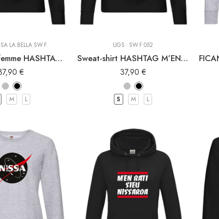
SSA LA BELLA SW F
UGS :
SW F 052
Sweat-shirt femme HASHTAG NISSA LA BELLA
Sweat-shirt HASHTAG M’EN BATI SIEU NISSARDA
37,90
€
37,90
€
M
L
S
M
L