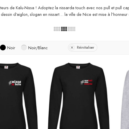
éateurs de Kalu-Nissa ! Adoptez la nissarda touch avec nos pull et pull
, dessin d’aiglon, slogan en nissart… la ville de Nice est mise à l’honneur 
Noir
Noir/Blanc
Réinitialiser
capuche
Sweat-Shirt à capuche
Sweat
rt
Sweat Shirt