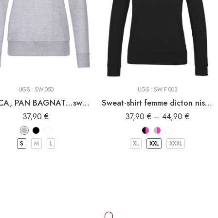
-Shirt à capuche
Sweat-Shirt à capuche
Sweat Shirt
Sweat Shirt
UGS :
SW 050
UGS :
SW F 003
SOCCA, PAN BAGNAT…sweat-shirt de la gastronomie niçoise
Sweat-shirt femme dicton nissart SIEU DE NISSA DEGUN M’ESQUISSA
37,90
€
37,90
€
–
44,90
€
S
M
L
XL
XXL
XXXL