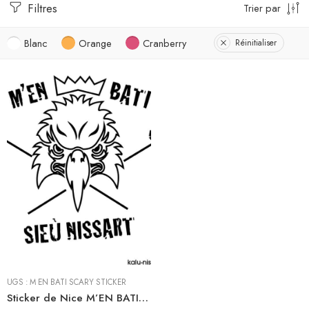
Filtres
Trier par
Blanc
Orange
Cranberry
Réinitialiser
UGS :
M EN BATI SCARY STICKER
Sticker de Nice M’EN BATI SIEU NISSART Scary