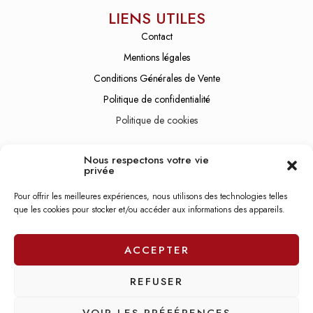
LIENS UTILES
Contact
Mentions légales
Conditions Générales de Vente
Politique de confidentialité
Politique de cookies
SERVICE CLIENT
Nous respectons votre vie
Lundi - Vendredi
08:30 - 19:00
privée
Samedi
10:00 - 21:00
Pour offrir les meilleures expériences, nous utilisons des technologies telles
que les cookies pour stocker et/ou accéder aux informations des appareils.
Dimanche
Fermé
ACCEPTER
REFUSER
© 2026 – Réalisation du site par
CactuSEO
VOIR LES PRÉFÉRENCES