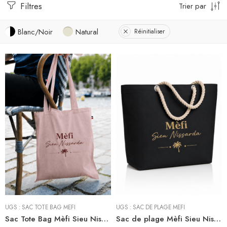
Filtres
Trier par
Blanc/Noir
Natural
Réinitialiser
UGS :
SAC TOTE BAG MEFI
UGS :
SAC DE PLAGE MEFI
Sac Tote Bag Mèfi Sieu Nissarda
Sac de plage Mèfi Sieu Nissarda