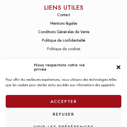
LIENS UTILES
Contact
Mentions légales
Conditions Générales de Vente
Politique de confidentialité
Politique de cookies
SERVICE CLIENT
Nous respectons votre vie
Lundi - Vendredi
08:30 - 19:00
privée
Samedi
10:00 - 21:00
Pour offrir les meilleures expériences, nous utilisons des technologies telles
que les cookies pour stocker et/ou accéder aux informations des appareils.
Dimanche
Fermé
ACCEPTER
REFUSER
© 2026 – Réalisation du site par
CactuSEO
VOIR LES PRÉFÉRENCES