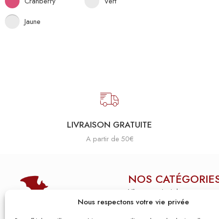
Cranberry
Vert
Jaune
LIVRAISON GRATUITE
A partir de 50€
NOS CATÉGORIE
Vêtements niçois homme
Nous respectons votre vie privée
Vêtements niçois femme
contact@kalu-nissa.com